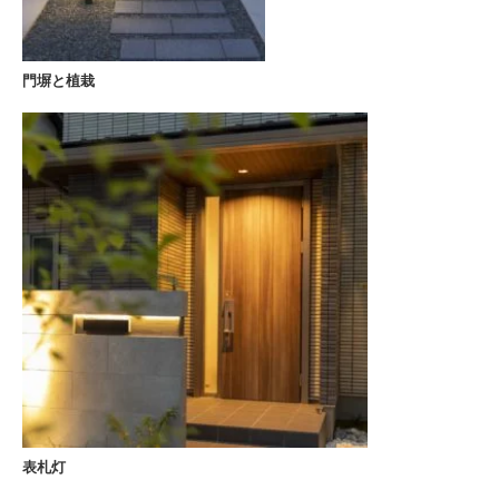
門塀と植栽
表札灯