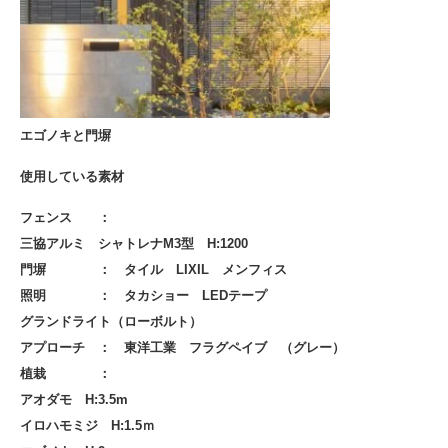
エゴノキと門塀
使用している素材
フェンス ：
三協アルミ シャトレナM3型 H:1200
門塀 ： タイル LIXIL メンフィス
照明 ： タカショー LEDテープ
グランドライト（ローボルト）
アプローチ ： 東洋工業 フラグペイブ （グレー）
植栽 ：
アオダモ H:3.5m
イロハモミジ H:1.5ｍ